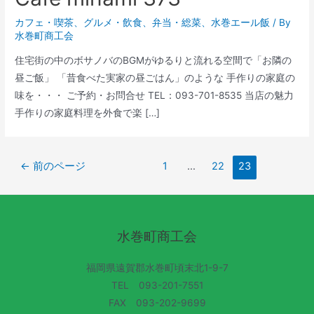
カフェ・喫茶
、
グルメ・飲食
、
弁当・総菜
、
水巻エール飯
/ By
水巻町商工会
住宅街の中のボサノバのBGMがゆるりと流れる空間で「お隣の
昼ご飯」 「昔食べた実家の昼ごはん」のような 手作りの家庭の
味を・・・ ご予約・お問合せ TEL：093-701-8535 当店の魅力
手作りの家庭料理を外食で楽 […]
←
前のページ
1
…
22
23
水巻町商工会
福岡県遠賀郡水巻町頃末北1-9-7
TEL 093-201-7551
FAX 093-202-9699