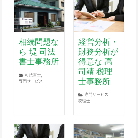
相続問題な
経営分析・
ら 堤 司法
財務分析が
書士事務所
得意な 高
司靖 税理
司法書士
,
士事務所
専門サービス
専門サービス
,
税理士