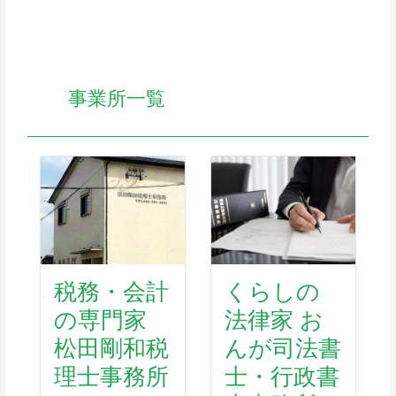
事業所一覧
税務・会計
くらしの
の専門家
法律家 お
松田剛和税
んが司法書
理士事務所
士・行政書