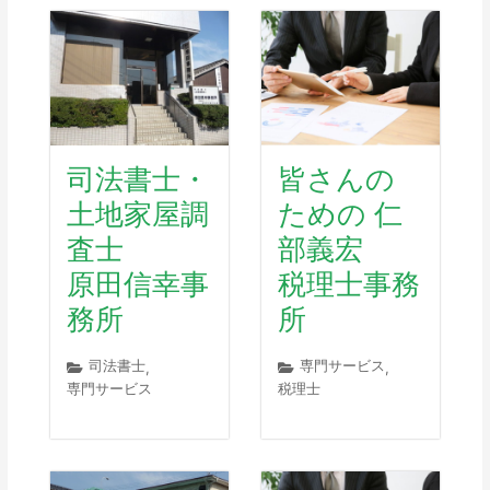
司法書士・
皆さんの
土地家屋調
ための 仁
査士
部義宏
原田信幸事
税理士事務
務所
所
司法書士
専門サービス
,
,
専門サービス
税理士