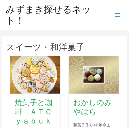
みずまき探せるネッ
ト！
スイーツ・和洋菓子
焼菓子と珈
おかしのみ
琲 ＡＴＣ
やはら
ｙａｂｕｋ
和菓子作り40年今ま