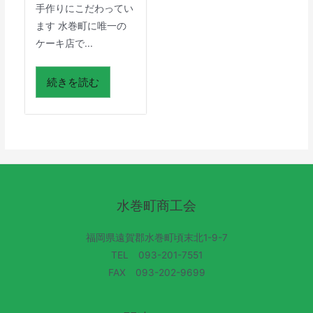
手作りにこだわってい
ます 水巻町に唯一の
ケーキ店で...
続きを読む
水巻町商工会
福岡県遠賀郡水巻町頃末北1-9-7
TEL 093-201-7551
FAX 093-202-9699