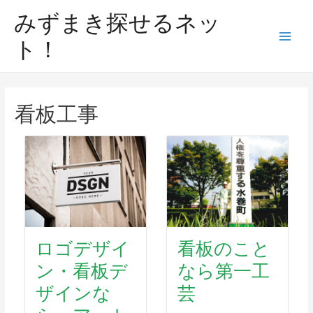
みずまき探せるネッ
ト！
看板工事
ロゴデザイ
看板のこと
ン・看板デ
なら第一工
ザインな
芸