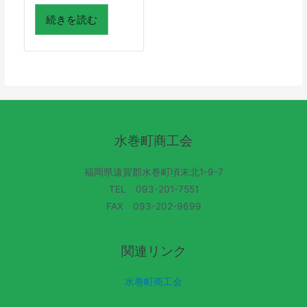
続きを読む
水巻町商工会
福岡県遠賀郡水巻町頃末北1-9-7
TEL 093-201-7551
FAX 093-202-9699
関連リンク
水巻町商工会