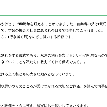
おかげさまで80周年を迎えることができました。創業者の父は(親
して、学習の機会と社員に恵まれ今日まで従事してこられました。
らに(行き届く店)をめざし努力する所存です。
お別れをする儀式であり、永遠の別れを告げるという儀礼的なもの
生きていくことを私たちに教えてくれる儀式である。』
続ける上で私どもの大きな励みとなっています。
謝や思いやりのこころが受けつがれる大切なご葬儀」を謹んでお手
験と設備をさらに整え、誠実にお手伝いしてまいります。