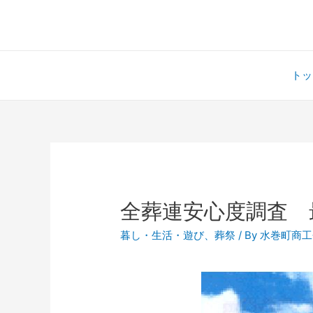
トッ
全葬連安心度調査 
暮し・生活・遊び
、
葬祭
/ By
水巻町商工