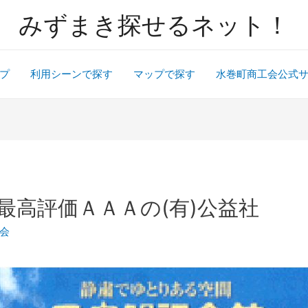
みずまき探せるネット！
プ
利用シーンで探す
マップで探す
水巻町商工会公式
最高評価ＡＡＡの(有)公益社
会