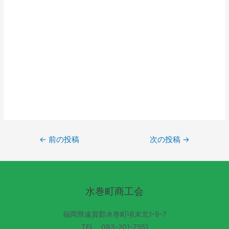
←
前の投稿
次の投稿
→
水巻町商工会
福岡県遠賀郡水巻町頃末北1-9-7
TEL 093-201-7551