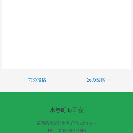
←
前の投稿
次の投稿
→
水巻町商工会
福岡県遠賀郡水巻町頃末北1-9-7
TEL 093-201-7551