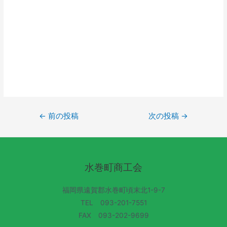
←
前の投稿
次の投稿
→
水巻町商工会
福岡県遠賀郡水巻町頃末北1-9-7
TEL 093-201-7551
FAX 093-202-9699