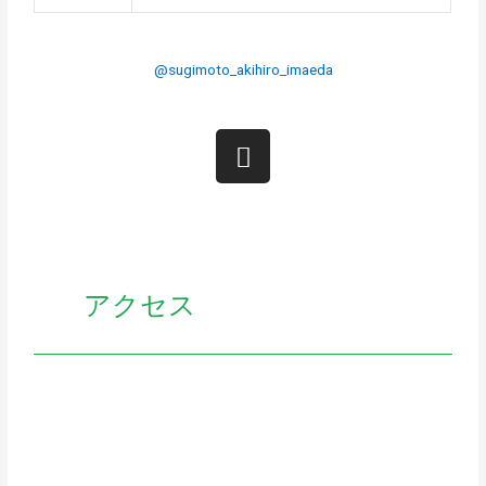
@sugimoto_akihiro_imaeda
アクセス