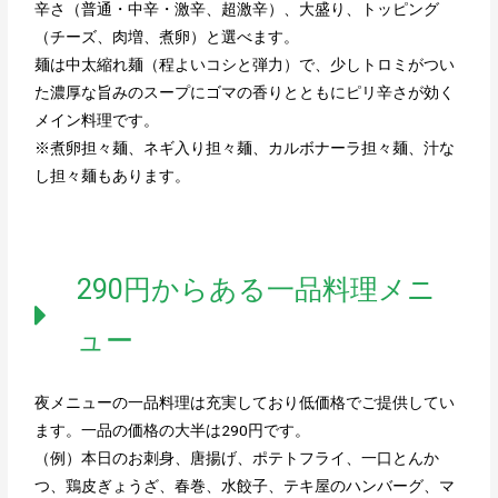
辛さ（普通・中辛・激辛、超激辛）、大盛り、トッピング
（チーズ、肉増、煮卵）と選べます。
麺は中太縮れ麺（程よいコシと弾力）で、少しトロミがつい
た濃厚な旨みのスープにゴマの香りとともにピリ辛さが効く
メイン料理です。
※煮卵担々麺、ネギ入り担々麺、カルボナーラ担々麺、汁な
し担々麺もあります。
290円からある一品料理メニ
ュー
夜メニューの一品料理は充実しており低価格でご提供してい
ます。一品の価格の大半は290円です。
（例）本日のお刺身、唐揚げ、ポテトフライ、一口とんか
つ、鶏皮ぎょうざ、春巻、水餃子、テキ屋のハンバーグ、マ