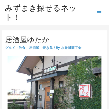
みずまき探せるネッ
ト！
居酒屋ゆたか
グルメ・飲食
、
居酒屋・焼き鳥
/ By
水巻町商工会