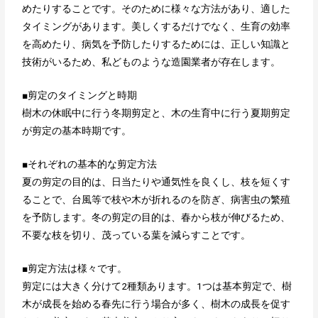
めたりすることです。そのために様々な方法があり、適した
タイミングがあります。美しくするだけでなく、生育の効率
を高めたり、病気を予防したりするためには、正しい知識と
技術がいるため、私どものような造園業者が存在します。
■剪定のタイミングと時期
樹木の休眠中に行う冬期剪定と、木の生育中に行う夏期剪定
が剪定の基本時期です。
■それぞれの基本的な剪定方法
夏の剪定の目的は、日当たりや通気性を良くし、枝を短くす
ることで、台風等で枝や木が折れるのを防ぎ、病害虫の繁殖
を予防します。冬の剪定の目的は、春から枝が伸びるため、
不要な枝を切り、茂っている葉を減らすことです。
■剪定方法は様々です。
剪定には大きく分けて2種類あります。1つは基本剪定で、樹
木が成長を始める春先に行う場合が多く、樹木の成長を促す