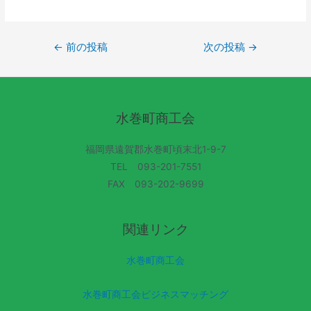
←
前の投稿
次の投稿
→
水巻町商工会
福岡県遠賀郡水巻町頃末北1-9-7
TEL 093-201-7551
FAX 093-202-9699
関連リンク
水巻町商工会
水巻町商工会ビジネスマッチング