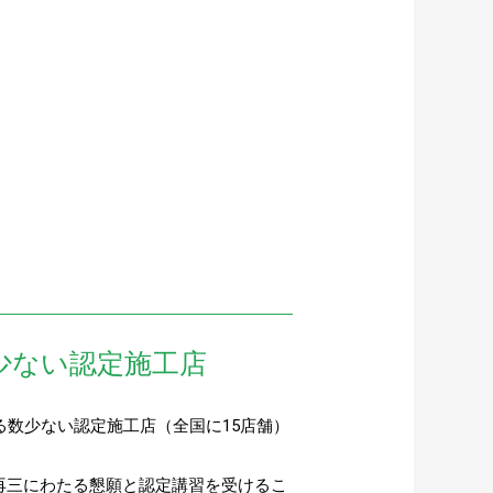
少ない認定施工店
る数少ない認定施工店（全国に15店舗）
再三にわたる懇願と認定講習を受けるこ