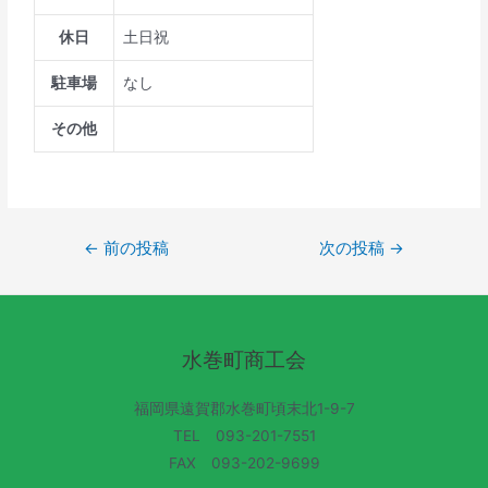
休日
土日祝
駐車場
なし
その他
←
前の投稿
次の投稿
→
水巻町商工会
福岡県遠賀郡水巻町頃末北1-9-7
TEL 093-201-7551
FAX 093-202-9699