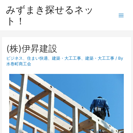
みずまき探せるネッ
ト！
(株)伊昇建設
ビジネス
、
住まい快適
、
建築・大工工事
、
建築・大工工事
/ By
水巻町商工会