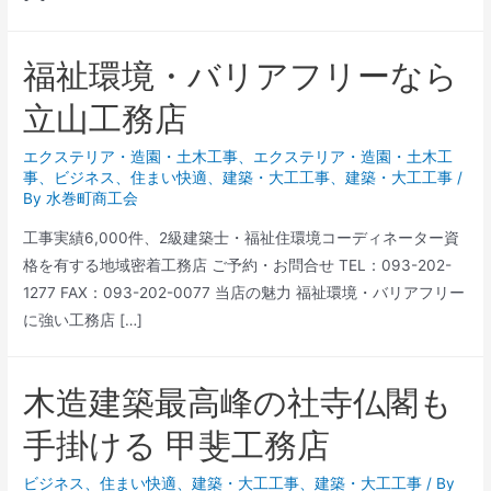
福祉環境・バリアフリーなら
立山工務店
エクステリア・造園・土木工事
、
エクステリア・造園・土木工
事
、
ビジネス
、
住まい快適
、
建築・大工工事
、
建築・大工工事
/
By
水巻町商工会
工事実績6,000件、2級建築士・福祉住環境コーディネーター資
格を有する地域密着工務店 ご予約・お問合せ TEL：093-202-
1277 FAX：093-202-0077 当店の魅力 福祉環境・バリアフリー
に強い工務店 […]
木造建築最高峰の社寺仏閣も
手掛ける 甲斐工務店
ビジネス
、
住まい快適
、
建築・大工工事
、
建築・大工工事
/ By