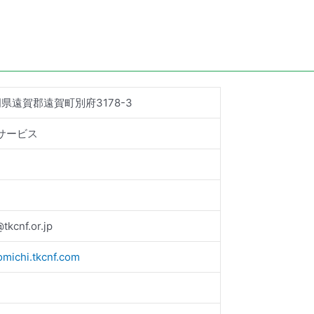
 福岡県遠賀郡遠賀町別府3178-3
サービス
tkcnf.or.jp
romichi.tkcnf.com