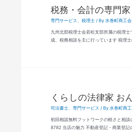
税務・会計の専門家
専門サービス
、
税理士
/ By
水巻町商工会
九州北部税理士会若松支部所属の税理士です ご予
成、税務相談を主に行っています 税理士の
くらしの法律家 お
司法書士
、
専門サービス
/ By
水巻町商工
初回相談無料フットワークの軽さと相談のしやす
8782 当店の魅力 不動産登記・商業登記の