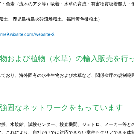
富・色素（流木のアク等）吸着・水草の育成・有害物質吸着能力・
堆積土、鹿児島桜島火砕流堆積土、福岡黄色微粉土）
jime9.wixsite.com/website-2
生物および植物（水草）の輸入販売を行
しており、海外固有の水生生物および水草など、関係省庁の規制範
の強固なネットワークをもっています
教授、水族館、試験センター、検査機関、ジェトロ、メーカー等と
す。これにより、自社だけでは対応できない案件もクリアできる体