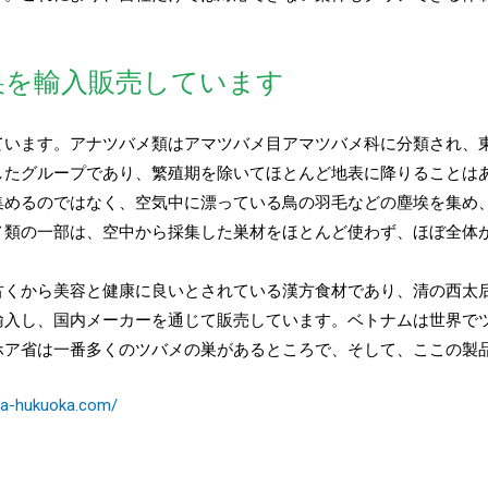
巣を輸入販売しています
ています。アナツバメ類はアマツバメ目アマツバメ科に分類され、
したグループであり、繁殖期を除いてほとんど地表に降りることは
集めるのではなく、空気中に漂っている鳥の羽毛などの塵埃を集め
メ類の一部は、空中から採集した巣材をほとんど使わず、ほぼ全体
古くから美容と健康に良いとされている漢方食材であり、清の西太
輸入し、国内メーカーを通じて販売しています。ベトナムは世界で
ホア省は一番多くのツバメの巣があるところで、そして、ここの製
na-hukuoka.com/