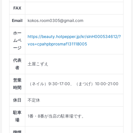
FAX
Email
kokos.room0305@gmail.com
ホー
https://beauty.hotpepper.jp/kr/slnH000534612/?
ムペ
vos=cpahpbprosmaf131118005
ージ
代表
土屋こずえ
者
営業
（ネイル）9:30-17:00、（まつげ）10:00-21:00
時間
休日
不定休
駐車
1番・8番が当店の駐車場です。
場
喫煙