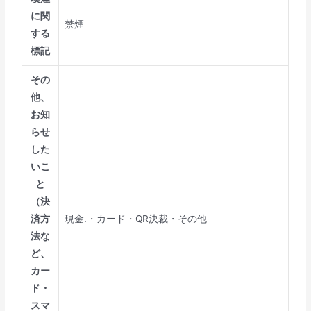
に関
禁煙
する
標記
その
他、
お知
らせ
した
いこ
と
（決
済方
現金.・カード・QR決裁・その他
法な
ど、
カー
ド・
スマ