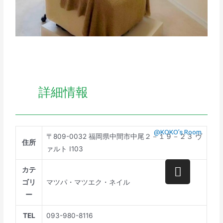
詳細情報
@KOKO’s Room
〒809-0032 福岡県中間市中尾２－１９－２３ ヴ
住所
ァルト I103
カテ
ゴリ
マツパ・マツエク・ネイル
ー
TEL
093-980-8116